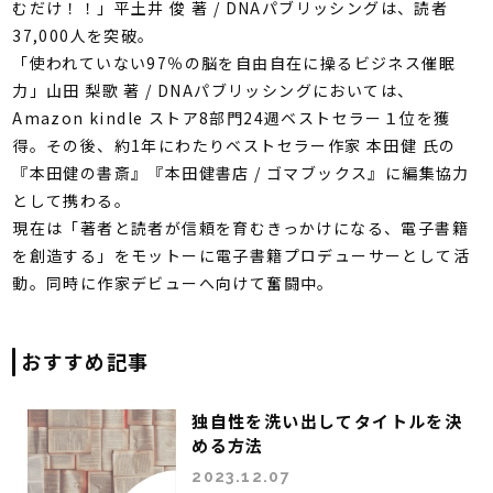
むだけ！！」平土井 俊 著 / DNAパブリッシングは、読者
37,000人を突破。
「使われていない97％の脳を自由自在に操るビジネス催眠
力」山田 梨歌 著 / DNAパブリッシングにおいては、
Amazon kindle ストア8部門24週ベストセラー１位を獲
得。その後、約1年にわたりベストセラー作家 本田健 氏の
『本田健の書斎』『本田健書店 / ゴマブックス』に編集協力
として携わる。
現在は「著者と読者が信頼を育むきっかけになる、電子書籍
を創造する」をモットーに電子書籍プロデューサーとして活
動。同時に作家デビューへ向けて奮闘中。
おすすめ記事
独自性を洗い出してタイトルを決
める方法
2023.12.07