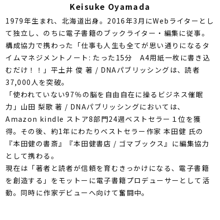
Keisuke Oyamada
1979年生まれ、北海道出身。2016年3月にWebライターとし
て独立し、のちに電子書籍のブックライター・編集に従事。
構成協力で携わった「仕事も人生も全てが思い通りになるタ
イムマネジメントノート: たった15分 A4用紙一枚に書き込
むだけ！！」平土井 俊 著 / DNAパブリッシングは、読者
37,000人を突破。
「使われていない97％の脳を自由自在に操るビジネス催眠
力」山田 梨歌 著 / DNAパブリッシングにおいては、
Amazon kindle ストア8部門24週ベストセラー１位を獲
得。その後、約1年にわたりベストセラー作家 本田健 氏の
『本田健の書斎』『本田健書店 / ゴマブックス』に編集協力
として携わる。
現在は「著者と読者が信頼を育むきっかけになる、電子書籍
を創造する」をモットーに電子書籍プロデューサーとして活
動。同時に作家デビューへ向けて奮闘中。